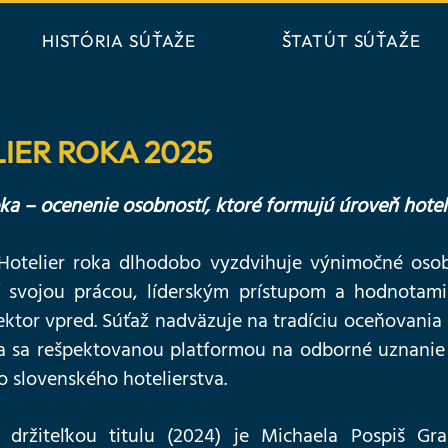
HISTÓRIA SÚŤAŽE
ŠTATÚT SÚŤAŽE
IER ROKA 2025
oka – ocenenie osobností, ktoré formujú úroveň hotel
Hotelier roka dlhodobo vyzdvihuje výnimočné osobn
í svojou prácou, líderským prístupom a hodnotami 
tor vpred. Súťaž nadväzuje na tradíciu oceňovania
la sa rešpektovanou platformou na odborné uznanie
zo slovenského hotelierstva.
 držiteľkou titulu (2024) je Michaela Pospiš Gran