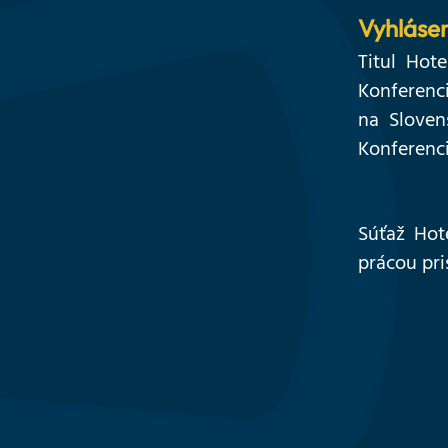
Vyhlásen
Titul Hot
Konferenc
na Sloven
Konferenci
Súťaž Hot
prácou pri