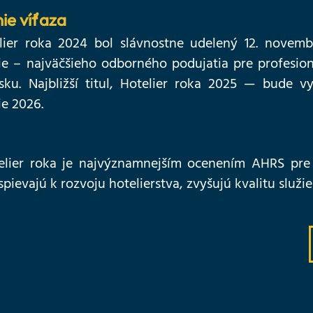
ie víťaza
elier roka 2024 bol slávnostne udelený 12. nove
ie – najväčšieho odborného podujatia pre profesion
sku. Najbližší titul, Hotelier roka 2025 — bude 
e 2026.
elier roka je najvýznamnejším ocenením AHRS pre 
spievajú k rozvoju hotelierstva, zvyšujú kvalitu služie