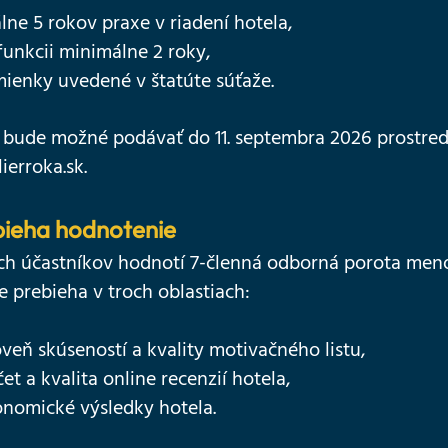
ne 5 rokov praxe v riadení hotela,
funkcii minimálne 2 roky,
ienky uvedené v štatúte súťaže.
 bude možné podávať do 11. septembra 2026 prostre
ierroka.sk.
bieha hodnotenie
ch účastníkov hodnotí 7-členná odborná porota me
 prebieha v troch oblastiach:
veň skúseností a kvality motivačného listu,
t a kvalita online recenzií hotela,
nomické výsledky hotela.