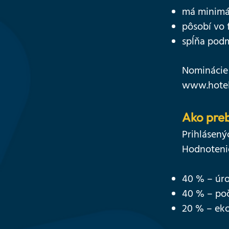
má minimál
pôsobí vo 
spĺňa podm
Nominácie
www.hotel
Ako pre
Prihlásený
Hodnotenie
40 % – úro
40 % – poče
20 % – eko