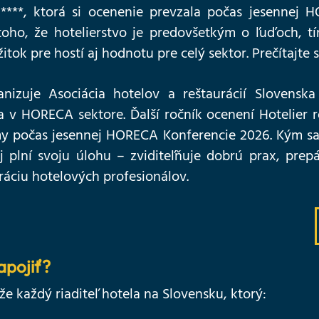
 ****, ktorá si ocenenie prevzala počas jesennej 
oho, že hotelierstvo je predovšetkým o ľuďoch, tí
itok pre hostí aj hodnotu pre celý sektor. Prečítajte s
nizuje Asociácia hotelov a reštaurácií Slovenska 
a v HORECA sektore. Ďalší ročník ocenení Hotelier
my počas jesennej HORECA Konferencie 2026. Kým sa
j plní svoju úlohu – zviditeľňuje dobrú prax, pre
áciu hotelových profesionálov.
apojiť?
že každý riaditeľ hotela na Slovensku, ktorý: