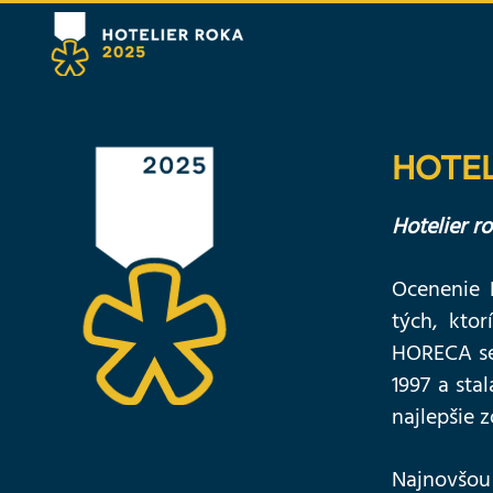
HOTEL
Hotelier r
Ocenenie 
tých, ktor
HORECA sek
1997 a sta
najlepšie 
Najnovšou