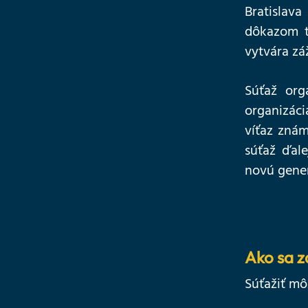
Bratislava
dôkazom t
vytvára záž
Súťaž orga
organizáci
víťaz zná
súťaž ďale
novú gener
Ako sa z
Súťažiť mô