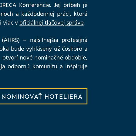
HORECA Konferencie. Jej príbeh je
moch a každodennej práci, ktorá
i viac v
oficiálnej tlačovej správe
.
(AHRS) – najsilnejšia profesijná
 roka bude vyhlásený už čoskoro a
 otvorí nové nominačné obdobie,
pája odbornú komunitu a inšpiruje
NOMINOVAŤ HOTELIERA