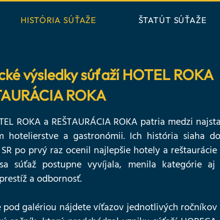
HISTÓRIA SÚŤAŽE
ŠTATÚT SÚŤAŽE
ické výsledky súťaží HOTEL ROKA
TAURÁCIA ROKA
TEL ROKA a REŠTAURÁCIA ROKA patria medzi najstarš
m hotelierstve a gastronómii. Ich história siaha 
í SR po prvý raz ocenil najlepšie hotely a reštauráci
 sa súťaž postupne vyvíjala, menila kategórie aj 
prestíž a odbornosť.
 pod galériou nájdete víťazov jednotlivých ročníkov