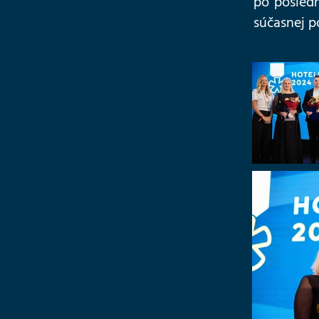
po posled
súčasnej p