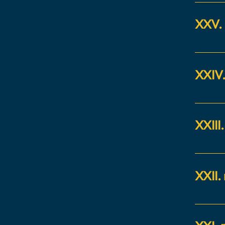
Titul H
XXV. 
Titul H
XXIV.
Titul H
XXIII
Hotelie
XXII.
Hotelie