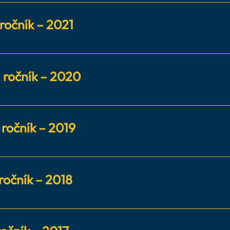
otelier roka nebol udelený
ročník – 2021
otelier roka nebol udelený
 ročník – 2020
otelier roka nebol udelený
. ročník – 2019
r roka: Róbert Tóth (Hotel Radisson Blu Carlton Brati
 ročník – 2018
r roka: Tiago Viganó (Hotel Elizabeth Trenčín)