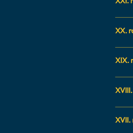
XXI. 
Hoteli
XX. r
Titul H
XIX. 
Hotelie
XVIII
Hoteli
XVII.