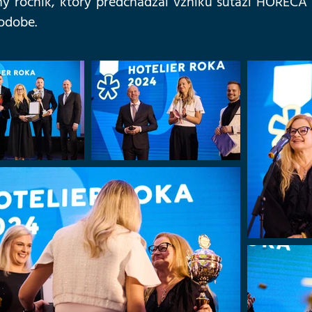
ný ročník, ktorý predchádzal vzniku súťaží HOREC
odobe.