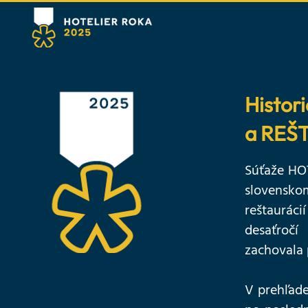
Histor
a REŠ
Súťaže HO
slovensko
reštauráci
desaťročí
zachovala 
V prehľade