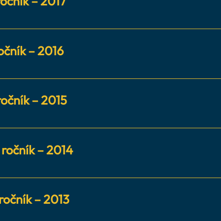
ročník – 2017
er roka: Sylvia Holopová (Hotel Hviezdoslav Kežmaro
očník – 2016
otelier roka nebol udelený
ročník – 2015
r roka: Ján Svoboda (Hotel Elizabeth Trenčín)
. ročník – 2014
er roka: Ing. Katarína Malová (Wellness &amp; Spa Hot
 ročník – 2013