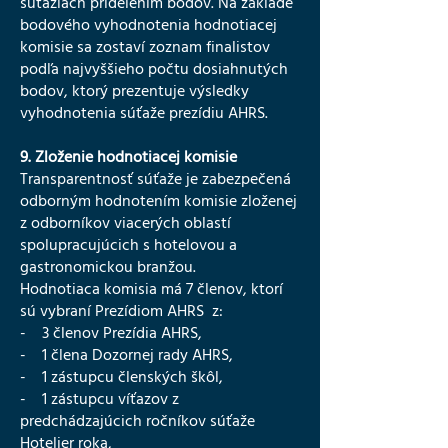
súťažiach pridelením bodov. Na základe
bodového vyhodnotenia hodnotiacej
komisie sa zostaví zoznam finalistov
podľa najvyššieho počtu dosiahnutých
bodov, ktorý prezentuje výsledky
vyhodnotenia súťaže prezídiu AHRS.
9. Zloženie hodnotiacej komisie
Transparentnosť súťaže je zabezpečená
odborným hodnotením komisie zloženej
z odborníkov viacerých oblastí
spolupracujúcich s hotelovou a
gastronomickou branžou.
Hodnotiaca komisia má 7 členov, ktorí
sú vybraní Prezídiom AHRS z:
- 3 členov Prezídia AHRS,
- 1 člena Dozornej rady AHRS,
- 1 zástupcu členských škôl,
- 1 zástupcu víťazov z
predchádzajúcich ročníkov súťaže
Hotelier roka,