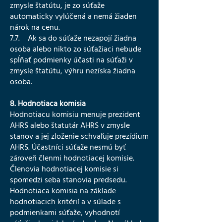
zmysle štatútu, je zo súťaže
automaticky vylúčená a nemá žiaden
nárok na cenu.
7.7. Ak sa do súťaže nezapojí žiadna
osoba alebo nikto zo súťažiaci nebude
spĺňať podmienky účasti na súťaži v
zmysle štatútu, výhru nezíska žiadna
osoba.
8. Hodnotiaca komisia
Hodnotiacu komisiu menuje prezident
AHRS alebo štatutár AHRS v zmysle
stanov a jej zloženie schvaľuje prezídium
AHRS. Účastníci súťaže nesmú byť
zároveň členmi hodnotiacej komisie.
Členovia hodnotiacej komisie si
spomedzi seba stanovia predsedu.
Hodnotiaca komisia na základe
hodnotiacich kritérií a v súlade s
podmienkami súťaže, vyhodnotí