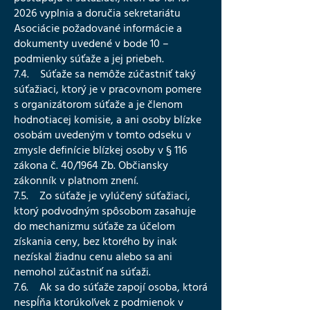
2026 vyplnia a doručia sekretariátu
Asociácie požadované informácie a
dokumenty uvedené v bode 10 –
podmienky súťaže a jej priebeh.
7.4. Súťaže sa nemôže zúčastniť taký
súťažiaci, ktorý je v pracovnom pomere
s organizátorom súťaže a je členom
hodnotiacej komisie, a ani osoby blízke
osobám uvedeným v tomto odseku v
zmysle definície blízkej osoby v § 116
zákona č. 40/1964 Zb. Občiansky
zákonník v platnom znení.
7.5. Zo súťaže je vylúčený súťažiaci,
ktorý podvodným spôsobom zasahuje
do mechanizmu súťaže za účelom
získania ceny, bez ktorého by inak
nezískal žiadnu cenu alebo sa ani
nemohol zúčastniť na súťaži.
7.6. Ak sa do súťaže zapojí osoba, ktorá
nespĺňa ktorúkoľvek z podmienok v