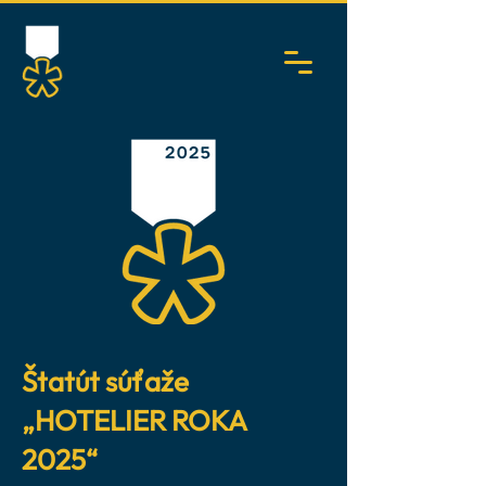
Štatút súťaže
„HOTELIER ROKA
2025“