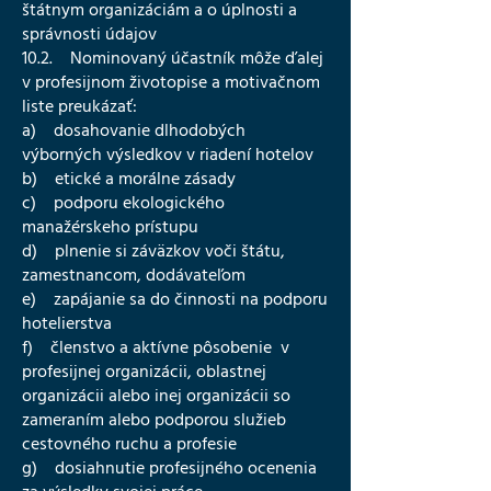
štátnym organizáciám a o úplnosti a
správnosti údajov
10.2. Nominovaný účastník môže ďalej
v profesijnom životopise a motivačnom
liste preukázať:
a) dosahovanie dlhodobých
výborných výsledkov v riadení hotelov
b) etické a morálne zásady
c) podporu ekologického
manažérskeho prístupu
d) plnenie si záväzkov voči štátu,
zamestnancom, dodávateľom
e) zapájanie sa do činnosti na podporu
hotelierstva
f) členstvo a aktívne pôsobenie v
profesijnej organizácii, oblastnej
organizácii alebo inej organizácii so
zameraním alebo podporou služieb
cestovného ruchu a profesie
g) dosiahnutie profesijného ocenenia