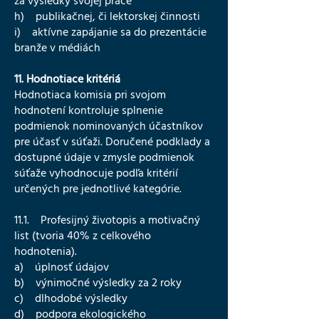
za výsledky svojej práce
h) publikačnej, či lektorskej činnosti
i) aktívne zapájanie sa do prezentácie
branže v médiách
11. Hodnotiace kritériá
Hodnotiaca komisia pri svojom
hodnotení kontroluje splnenie
podmienok nominovaných účastníkov
pre účasť v súťaži. Doručené podklady a
dostupné údaje v zmysle podmienok
súťaže vyhodnocuje podľa kritérií
určených pre jednotlivé kategórie.
11.1. Profesijný životopis a motivačný
list (tvoria 40% z celkového
hodnotenia).
a) úplnosť údajov
b) výnimočné výsledky za 2 roky
c) dlhodobé výsledky
d) podpora ekologického