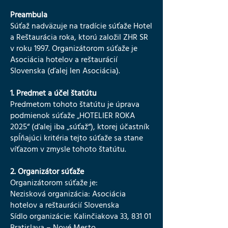
Preambula
Súťaž nadväzuje na tradície súťaže Hotel
a Reštaurácia roka, ktorú založil ZHR SR
v roku 1997. Organizátorom súťaže je
Asociácia hotelov a reštaurácií
Slovenska (ďalej len Asociácia).
1. Predmet a účel štatútu
Predmetom tohoto štatútu je úprava
podmienok súťaže „HOTELIER ROKA
2025“ (ďalej iba „súťaž“), ktorej účastník
spĺňajúci kritéria tejto súťaže sa stane
víťazom v zmysle tohoto štatútu.
2. Organizátor súťaže
Organizátorom súťaže je:
Nezisková organizácia: Asociácia
hotelov a reštaurácií Slovenska
Sídlo organizácie: Kalinčiakova 33, 831 01
Bratislava – Nové Mesto