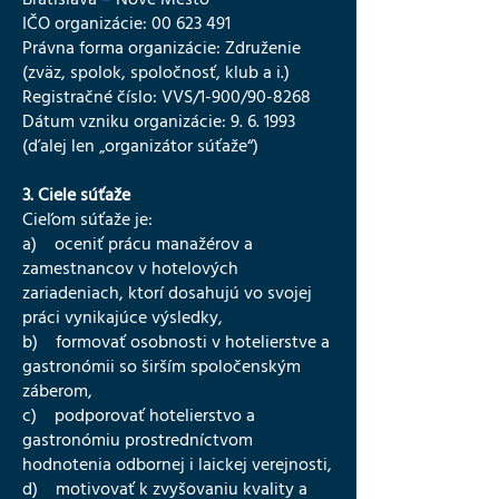
IČO organizácie: 00 623 491
Právna forma organizácie: Združenie
(zväz, spolok, spoločnosť, klub a i.)
Registračné číslo: VVS/1-900/90-8268
Dátum vzniku organizácie: 9. 6. 1993
(ďalej len „organizátor súťaže“)
3. Ciele súťaže
Cieľom súťaže je:
a) oceniť prácu manažérov a
zamestnancov v hotelových
zariadeniach, ktorí dosahujú vo svojej
práci vynikajúce výsledky,
b) formovať osobnosti v hotelierstve a
gastronómii so širším spoločenským
záberom,
c) podporovať hotelierstvo a
gastronómiu prostredníctvom
hodnotenia odbornej i laickej verejnosti,
d) motivovať k zvyšovaniu kvality a