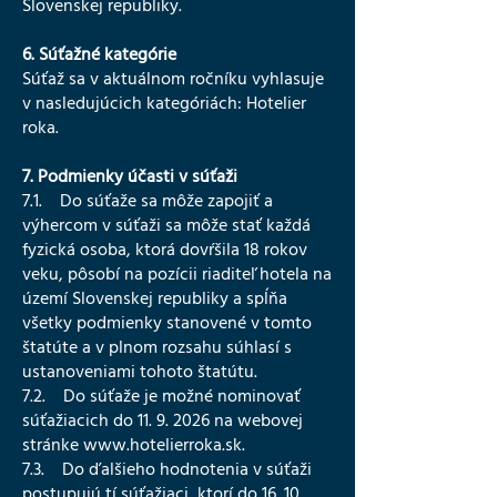
Slovenskej republiky.
6. Súťažné kategórie
Súťaž sa v aktuálnom ročníku vyhlasuje
v nasledujúcich kategóriách: Hotelier
roka.
7. Podmienky účasti v súťaži
7.1. Do súťaže sa môže zapojiť a
výhercom v súťaži sa môže stať každá
fyzická osoba, ktorá dovŕšila 18 rokov
veku, pôsobí na pozícii riaditeľ hotela na
území Slovenskej republiky a spĺňa
všetky podmienky stanovené v tomto
štatúte a v plnom rozsahu súhlasí s
ustanoveniami tohoto štatútu.
7.2. Do súťaže je možné nominovať
súťažiacich do 11. 9. 2026 na webovej
stránke www.hotelierroka.sk.
7.3. Do ďalšieho hodnotenia v súťaži
postupujú tí súťažiaci, ktorí do 16. 10.