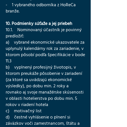
- 1 vybraného odborníka z HoReCa
branže.
10. Podmienky súťaže a jej priebeh
10.1. Nominovaný účastník je povinný
predložiť:
a) vybrané ekonomické ukazovatele za
uplynulý kalendárny rok za zariadenie, v
ktorom pôsobí podľa špecifikácie v bode
11.3
b) vyplnený profesijný životopis, v
ktorom preukáže pôsobenie v zariadení
(za ktoré sa uvádzajú ekonomické
výsledky), po dobu min. 2 roky a
rovnako aj svoje manažérske skúsenosti
v oblasti hotelierstva po dobu min. 5
rokov v riadení hotela
c) motivačný list
d) čestné vyhlásenie o plnení si
záväzkov voči zamestnancom, štátu a