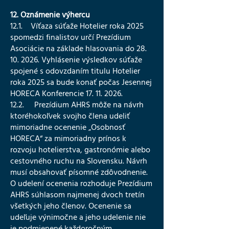
12. Oznámenie výhercu
12.1. Víťaza súťaže Hotelier roka 2025
spomedzi finalistov určí Prezídium
Asociácie na základe hlasovania do 28.
10. 2026. Vyhlásenie výsledkov súťaže
spojené s odovzdaním titulu Hotelier
roka 2025 sa bude konať počas Jesennej
HORECA Konferencie 17. 11. 2026.
12.2. Prezídium AHRS môže na návrh
ktoréhokoľvek svojho člena udeliť
mimoriadne ocenenie „Osobnosť
HORECA“ za mimoriadny prínos k
rozvoju hotelierstva, gastronómie alebo
cestovného ruchu na Slovensku. Návrh
musí obsahovať písomné zdôvodnenie.
O udelení ocenenia rozhoduje Prezídium
AHRS súhlasom najmenej dvoch tretín
všetkých jeho členov. Ocenenie sa
udeľuje výnimočne a jeho udelenie nie
je podmienené každoročným