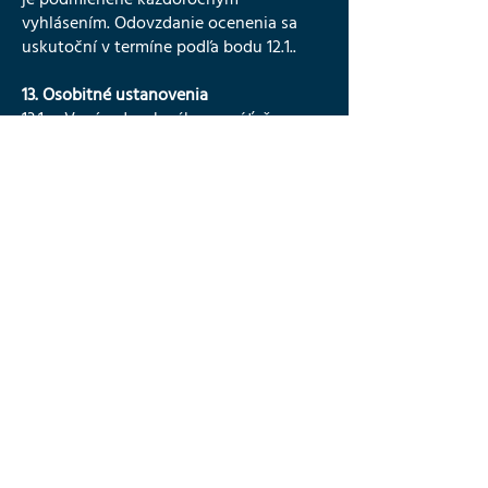
vyhlásením. Odovzdanie ocenenia sa
uskutoční v termíne podľa bodu 12.1..
13. Osobitné ustanovenia
13.1. V prípade, ak výherca súťaže
nebude súhlasiť s odovzdaním ceny
alebo cenu odmietne alebo výherca
nespĺňa ktorúkoľvek z podmienok v
zmysle tohto štatútu, výhra bude
ponúknutá v poradí druhému finalistovi
súťaže. Ak druhý finalista nebude
súhlasiť s odovzdaním ceny alebo cenu
odmietne alebo výherca nespĺňa
ktorúkoľvek z podmienok v zmysle
tohto štatútu, výhra bude ponúknutá v
poradí tretiemu finalistovi súťaže. Ak ani
tretí finalista nebude súhlasiť s
odovzdaním ceny alebo cenu alebo
nespĺňa ktorúkoľvek z podmienok v
zmysle tohto štatútu, cena prepadne v