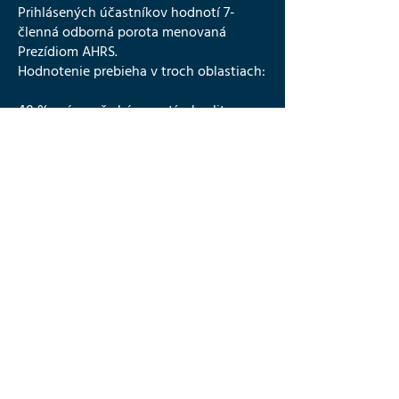
Prihlásených účastníkov hodnotí 7-
členná odborná porota menovaná
Prezídiom AHRS.
Hodnotenie prebieha v troch oblastiach:
40 % – úroveň skúseností a kvality
motivačného listu,
40 % – počet a kvalita online recenzií
hotela,
20 % – ekonomické výsledky hotela.
Vyhlásenie víťaza
Titul Hotelier roka 2024 bol slávnostne
udelený 12. novembra 2025 počas
Jesennej HORECA Konferencie –
najväčšieho odborného podujatia pre
profesionálov v hotelierstve a
gastronómii na Slovensku. Najbližší titul,
Hotelier roka 2025 — bude vyhlásený
počas Jesennej HORECA Konferencie