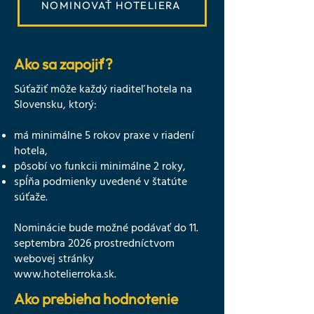
NOMINOVAŤ HOTELIERA
Ako sa zapojiť?
Súťažiť môže každý riaditeľ hotela na
Slovensku, ktorý:
má minimálne 5 rokov praxe v riadení
hotela,
pôsobí vo funkcii minimálne 2 roky,
spĺňa podmienky uvedené v štatúte
súťaže.
Nominácie bude možné podávať do 11.
septembra 2026 prostredníctvom
webovej stránky
www.hotelierroka.sk.
Ako prebieha hodnotenie