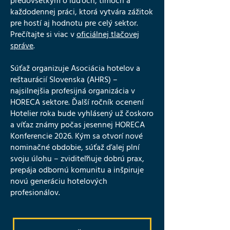
predovšetkým o ľuďoch, tímoch a
každodennej práci, ktorá vytvára zážitok
pre hostí aj hodnotu pre celý sektor.
Prečítajte si viac v
oficiálnej tlačovej
správe
.
Súťaž organizuje Asociácia hotelov a
reštaurácií Slovenska (AHRS) –
najsilnejšia profesijná organizácia v
HORECA sektore. Ďalší ročník ocenení
Hotelier roka bude vyhlásený už čoskoro
a víťaz známy počas jesennej HORECA
Konferencie 2026. Kým sa otvorí nové
nominačné obdobie, súťaž ďalej plní
svoju úlohu – zviditeľňuje dobrú prax,
prepája odbornú komunitu a inšpiruje
novú generáciu hotelových
profesionálov.